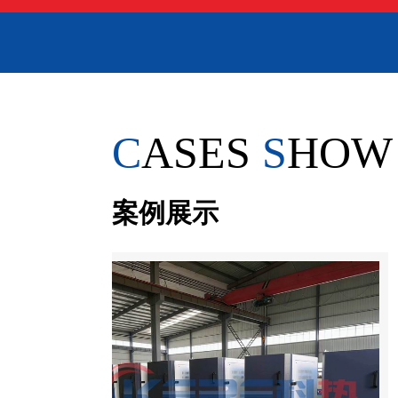
C
ASES
S
HOW
案例展示
THE PRODUCTS ARE WIDEL