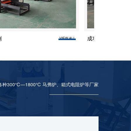
成功案例
成功
LL
VIEW ALL
种300℃—1800℃ 马弗炉、箱式电阻炉等厂家