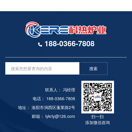
188-0366-7808
搜索
联系人： 冯经理
电话： 188-0366-7808
地址： 洛阳市涧西区蓬莱路2号
邮箱： lykrly@126.com
扫一扫
添加微信咨询