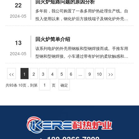
隔热板。发生异常情况时，应切断主电路的电源，并
回火炉短路问题的原因分析
能。
22
气压力、燃烧器前压力（正常0.03-0.05mpa）、压
30％-40％。如果热处理炉的热效率可以达到80％，
于复杂、精密、长寿命的塑料模具，为了保持其高寿
及时发出警报。可以为您提供合格的产品！
多年前，我公司购置了一条多用炉热处理生产线。自
缩空气压力（正常0.5-0.7mpa）是否在正常范围内。
按照一次能源效率的计算，综合热效率仅为
命，模具材料的使用必须具有较高的综合力学性能。
2024-05
投入使用以来，钢化炉后方接线端子及钢化炉外壳多
（4） 检查天然气管道和阀门是否泄漏。如果有，立
24％-32％。通过使用天然气燃烧炉对烟道气进行预
因此，有必要采用台车式炉进行终热处理和制造。但
次短路，维护不方便。在电风扇的电机轴、炉门和钢
即处理。在这个州工作是严格禁止的。（5） 检查炉
热，可以轻松实现60％-65％的综合热效率。因此，
终的热处理工艺（淬火、退火）一般会导致模具热处
化炉上方的炉后引线端子处，也会在钢化过程开始时
门提升钢丝绳：不得有明显的断丝、断股、压痕等缺
在使用天然气的地区，使用燃烧炉代替部分电阻炉有
理变形，即模具精度难以达到要求。时效硬化的塑料
回火炉简单介绍
13
排放烟气。1. 原因分析该多用炉生产线主要用于摩
陷；卡扣牢固、无松动；不得有开槽、变形等现象。
利于能源利用。先进的加热设备除了可以体现先进技
模具钢在固溶硬化后软化（通常为28-34hrc），可以
该系列电炉的外壳用钢板和型钢焊接而成。手推车用
托车发动机齿轮、轴、连杆、销的渗碳、淬火、回
2。热处理炉操作流程：一。点火起动操作1） 待加
术外，节能是非常重要的指标。热处理炉应具有较小
切割。冷成形后可获得较高的综合力学性能。时效硬
2024-05
型钢和型钢焊接。小车通过带有炉衬的柔软触感和沙
火，以及曲轴的淬火、回火。淬火介质为油。虽然淬
热工件应平稳放置在料架上。物料搬运车不得撞到限
的热损失，炉衬中的热量存储较小，应充分利用废
化热处理变形很小。这种钢一般具有良好的焊接性能
封，以减少热辐射和对流的损失，并有效地确保炉体
火后回火前要对零件进行脱脂、清洗、烘干，但由于
位块，到达这里时应减速。2） 安全门闩收回后，报
热，燃烧炉应使用有效的燃烧器或辐射管，并应提供
和表面氮化的优点，适用于制造复杂、精密、长寿命
的密封。呼吸机由鼓风机和导向板组成。风力涡轮机
脱脂烘干的不完全性，会在工件上留下大量的油和
1
2
3
4
5
6
...
9
10
警灯亮，按下“炉门关闭”按钮，炉门稳定落地后再按
合理的燃烧系统。合理的工艺选择具有巨大的节能潜
的塑料模具。
电连接至加热元件。仅当连接了鼓风机时，加热元件
水。在回火过程中，油和水随着温度的升高而蒸发。
下“炉门关闭”按钮关闭炉门。3） 打开电源，打开助
力，并且可以用少的投资获得明显的效果。缩短加热
共93条 10页，到第
页
确定
才能通电，从而使加热元件可以在通风和循环的条件
由于调质炉内的压力大于炉外压力，油水溢出，在炉
燃风机约5分钟。4） 清洁后，连接气阀并打开气阀
时间，降低加热温度，采用表面热处理代替整体热处
下工作。炉衬：炉体部分选用全纤维，根据炉腔尺寸
外变成液体，从而降低了端子与炉壳之间的绝缘子电
电磁阀。当气体体处于高压报警状态时，打开压力开
理，简化工艺，合理选择工件材料是一种良好的节能
定做成模块的纤维，将纤维压缩成块进行现场棉布施
阻。低到一定值时,有一个短路,绝缘子分解,接线盒和
关上的螺栓旋钮。气压正常后，打开电磁阀，关闭螺
措施，关键在于生产技术人员要加强节能意识保存。
工，固定方法选择销钉和钩钉固定，即将纤维棉均匀
炉壳烧在一起,因为有很多石油背后的泥炉,所以短路,
栓旋钮。5） 打开控制器电源。点火前，检查燃烧风
合理的生产组织和严格的能源管理也是节能的根本措
地穿过销钉固定，然后与炉体拧紧并焊接后，用钩钉
有时会导致一个火和燃烧的连接线。2. 方法从以上
道上的电动执行器是否在小开口处，必须在小开口处
施。对提高回火炉热处理设备的负荷，保持连续生产
钩住销钉。手推车的耐压部分使用高铝砖砌体。下部
分析可以看出，炉膛气体从接线处冒出来的原因是没
点火。6） 依次点燃燃烧器。如果点火不成功，请等
具有重要意义。从这个意义上讲，生产是非常有利
装有隔热砖。台车式回火炉的炉门的升降是通过滚轮
有专门的排气通道。如果增加排气通道，上述问题将
待三分钟，然后按下复位按钮（注意：立即松开复位
的。