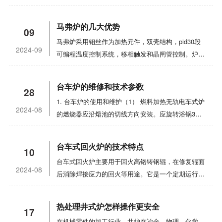
可以放置在室内平坦的地板或架子上。控制器应避免
振动，位置不宜过于靠近电炉，以免内部元件异常运
马弗炉的几大优势
09
行而引起过热。2. 所述热电偶插入炉内20-50mm，
马弗炉采用钼丝作为加热元件，双壳结构，pid30段
所述孔与热电偶之间的间隙用石棉绳填充。热电偶好
2024-09
可编程温度控制系统，移相触发和晶闸管控制。炉体
用补偿线(或绝缘钢芯线)连接到控制上，注意正极和
由软硬两种碳纤维材料制成，可快速、轻柔地升降。
负极，不要反向连接。3.为了控制主电源，在电源线
外壳整体密封，盖板和门封采用高温硅胶O型圈，门
前端应安装额外的电源开关。为保证安全运行，炉体
台车炉的维修和技术参数
28
配有水冷系统。炉子在真空中烧结。炉子采用机械泵
和控制器必须可靠接地。4. 使用前，请将温度计指
1. 台车炉的使用和维护（1） 燃料加热无轨电车式炉
和油扩散泵。同时，它有一个冷阱和一个细胞。该炉
针调至零位。当使用补偿线和冷端补偿器时，将机械
2024-08
的燃烧器应沿熔池的切线方向安装。应旋转浴锅30-
具有体积小、温度场平衡、表面温度低、加热快、价
零位调整到冷端补偿器的参考温度点。不要使用补偿
40°每一定时间（像每周），以防止浴锅局部过热和
格优惠、节能等特点。是科研院所和工矿企业真空烧
线。将机械零位调整到零位刻度，但所指示的温度是
燃烧通过，延长浴锅的使用寿命。（2） 熔池法兰与
结的理想产品。马弗炉设备的应用；该设备用于各种
测点与热电偶冷端之间的温差。5. 检查接线后，将
台车式回火炉的技术特点
10
炉板之间应使用耐火水泥或石棉垫片，防止熔盐进入
合金材料、器件、钕铁硼磁性材料、钐钴磁性材料、
控制器外壳盖好。将温度指示灯的设置指针调整到需
台车式回火炉主要用于回火高铬铸钢辊，在修复辊面
熔炉。不适宜用燃料加热硝酸盐炉，防止炉管燃烧后
储氢合金、活性和难熔金属的真空烧结和时效处理。
要的工作温度，然后打开电源。打开电源开关。此
2024-08
后消除焊接应力的回火等用途。它是一个定期运行的
炭黑与硝酸盐相互作用导致的爆炸。（3） 手推车式
该设备基于消化吸收国外设备的优势。改进了，改进
时，温度指示灯亮绿灯，继电器开始工作，电炉通
节温炉。采用微机过程曲线自动温度控制柜，能够自
炉底应设置盐孔，在发生事故时排放熔盐，并用适当
了很多次。采用独特的内部空气循环方式和大型真空
电，电流表显示电流。随着电炉内部温度的升高，温
动、准确地执行节温过程曲线。通过炉体和滑车的自
的材料堵塞。（4） 分别使用两个热电偶测量盐浴和
装置。冷却均匀，速度快，炉温均匀性好，泵送能力
度指示指针也逐渐升高，说明系统工作正常。电炉的
热处理井式炉怎样操作更安全
17
封机制，减少无轨电车式炉的热对流损耗，实现了无
加热元件附近的炉温。2. 电极盐浴炉的主要技术使
大。温度均匀可控，真空度高，无泄漏。马弗炉的应
加热和恒温由温度指示器的红绿灯指示。绿灯表示加
在机械零件的加工行业，井炉在冶金、物理、化学、