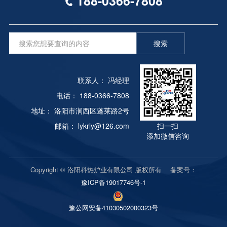
188-0366-7808
在导轨上上下滚动来实现的，先进的拉簧用于密封设
会减少。排气口在哪里?尽管气体向上移动，为了在
按钮以避免烧坏设备）。如果点火仍然不成功，检查
备，不仅保证了密封性。当门关闭时，门纤维和炉体
回火时保持温度，我们需要打开电扇。在电风扇的作
助燃空气压力、助燃空气压力是否正常、燃烧器是否
纤维也能确保在开闭过程中不会因摩擦而损坏纤维。
用下，炉内气体循环。我们认为打开工件架底部的排
点火、电磁阀是否打开。严禁连续点火，否则会引起
炉门和小车的动力由电动机提供，并具有控制功能。
搜索
气口，这样操作起来也比较方便。后来我们在另一条
爆炸！7） 每台燃烧器正常燃烧后，设定所需加热温
电炉的每个活动机构均选择联锁控制，即炉门打开
多用途炉生产线上增加了新的排气系统，将炉内气体
度，自动控制仪表温度。2。热处理炉停炉熄火操作
后，自动封锁加热元件的电源，并在手推车一起行走
引至炉外。开始时有些阀门B没有设置，炉内的油气
1） 准备关闭锅炉，依次关闭燃烧器，切断控制器电
时恢复电源；炉门关闭后，自动切断手推车行走电机
联系人： 冯经理
和水气直接排放到炉外。存在的问题是:当炉内油水
源。2） 关闭气体手动阀（电磁阀下方）和气体电磁
的电源，并恢复加热元件的电源，以免因误操作而引
气体流经炉外管道时，由于管道温度较低，油水气体
电话： 188-0366-7808
阀。3） 助燃风机运行一段时间后（炉温低于300℃
起事故。加热元件由耐高温合金丝制成，该合金丝被
变为液体，液体从管道界面渗出，污染室内环境。之
时），应关闭助燃风机。
地址： 洛阳市涧西区蓬莱路2号
缠绕成条带和螺旋形。它悬挂在炉子的侧面和小车的
后，加入一些B，定期在B处打开阀门，排出积存的
邮箱： lykrly@126.com
扫一扫
铬丝砖上。用高铝瓷钉和铬丝砖固定，以免掉出。铸
油和水。开启或关闭阀门A。B根据回火的要求。当
添加微信咨询
钢炉的底板安装在小车上以支撑工件。为了避免在加
在低温下回火时，阀门a和B可以直接打开。生产证
热工件之后氧化皮从炉子的底板之间的间隙落入加热
明，这对质量没有不良影响。
元件中而引起的氧化皮的损坏，采用了底板与炉体的
Copyright © 洛阳科热炉业有限公司 版权所有 备案号：
接触。回火炉不仅具有上述普通工业电阻炉的共同特
豫ICP备19017746号-1
性，而且由于负载的物理尺寸而改变了受控对象模型
参数。为便于小工件的热处理，本文中的回火炉和炉
豫公网安备41030502000323号
膛阻力炉可在中间分为两部分，而在小工件热处理