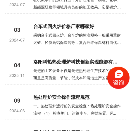
轨电车型炉的保温性能。回火无轨电车炉采用多区加
用和维护（1） 新购买或修理的电极盐浴炉应干燥。
用范围:马弗炉主要用于高校和科研机构在真空热压
热，红灯表示恒温。
2024-07
新能源研发等领域具有良好的加工效果。它是锅炉的
热，炉顶配有不锈钢热循环风扇，使热空气高速循
它可以通过电阻线板炉烘烤，温度上升和节热部分，
条件下烧结无机材料，获得高密度产品。1.底部:它
主要形式，具有许多应用优势。目前，井炉的市场需
环。内侧配有我公司热处理技术中心专门设计的不锈
以防止混凝土浴开裂。（2） 工作时，应启动排气装
也由内外两端和法兰组成。中间水冷，固定在炉底，
求正在不断增加。它是一种广泛使用的热处理炉。
钢导风系统，具有高温均匀性。手推车回炉特点：1.
置，并在断电时盖住炉口。（3） 炉壳和变压器接
带电极引入，低压头入口隔膜阀等。，并可配备可调
台车式回火炉价格厂家哪家好
03
1，井炉的运行需要气体或液体燃料，或者可以使用
炉内由带状加热元件加热。2. 高压离心风扇可用于
地。铜带应与电极手柄良好接触。检查电解电池、电
节高度的位移传感器。2.真空系统:电炉真空系统采
采购台车式回火炉。台车炉的标准规格一般采用重耐
电加热。小炉子通常通过电加热加热，这进一步提高
炉顶部，通过导风器的内盖来回循环炉内气流，使炉
极、电极手柄、变压器和水冷却装置有无泄漏和短
用机械泵和油扩散泵，并配有冷阱和机组。用复合真
2024-07
火砖、轻质高铝保温砖等，复合纤维保温材料由优质
了炉内温度的均匀性。此外，在电炉中安装大型不锈
温均匀。偏心轴向风扇还可用于使空气在炉子中回转
路。清洁熔炉所有部件上的污垢，如粘性盐和氧化物
空计测量真空度。真空系统还配有排气阀和充气阀，
微珠真空节能砖和超长纤维硅酸铝保温毯组成。大型
钢通风装置，还可以有效保证炉内温度的均匀性。如
运动，以达到炉内温度均匀的目标。3. 炉内衬采用
垢。（4） 盐液水平应保持在一定高度，以确保工件
真空连接软管采用不锈钢金属软管。3.炉体:立式炉
台车炉或部分非标产品采用全陶瓷纤维保温结构。采
果用燃料取暖，炉盖和炉体采用耐高温纤维棉制成，
硅酸铝纤维模块结构。无储热，无间隙，保温密封。
均匀加热，及时脱氧，去除渣，并添加足够的新盐。
洛阳科热热处理炉科技创新实现能源有效利用
壳，内层为不锈钢，筒体外层为碳钢。两层之间形成
04
用高铝重耐火砖建造炉口等易碰撞部位和承重部位，
能有效隔热炉体，节约能源，保护环境，无污染，降
4. 烤箱门由电动起重葫芦打开和关闭。根据弹簧杆
（五）电极盐炉因启动困难而关闭时，可以在低档电
夹套，去除通过冷却水传递到炉壳的热量，使炉壁温
先进的工艺设备不仅是先进热处理生产技术的载体，
提高炉衬强度。台车炉具有良好的保温性能和节能特
低生产成本。应特别注意井炉的运行。起动前，应清
原理自重加压密封炉口。5. 手推车通过电动环状销
源下覆盖在炉口，保持温暖;如果发生长期电源故
2025-11
度不超过60 ℃，上下法兰焊接为一体。中间有红外
而且是高质量，节能，低成本和清洁生产的基本条
性。框架型钢梁与钢板焊接，保证满负荷、长期使用
除炉管中的空气和甲醛，避免运输过程中泄漏。此
轮减流器在内部和外部轨道上移动，并配有一套或多
障，应移除一些盐溶液并安装启动设备。（6） 避免
测温孔、热电偶测温孔、通风口和观察孔。热电偶有
件。依靠科技创新，我们不断开发和制造高性能，高
不变形的正常运行。台车钢结构的设计承载力很大，
外，易燃或有毒物质，如一氧化碳和氢气，应完全燃
组驱动轮和相应的从车轮。ZG30CR18mm2合金钢
工件落入熔池，使工件短路。如果发生电源故障，应
自动出温装置，红外测温观察孔有玻璃吹防雾装置，
使用寿命，高质量，可靠的退火炉热处理设备，以满
优于一般箱式炉。移动式装料台车具有重量大、易于
烧在炉口。使用前，检查循环冷却水、底部搅拌风扇
铸炉的底板覆盖在底部加热元件上。块之间的上部开
热处理炉安全操作流程规范
拉出掉入熔炉的工件。工件应与电极、熔池侧壁、炉
并有操作人员使用的观察孔挡板。4.炉盖:由内外封
09
足市场需求，实现企业的可持续发展。那是我们的目
装载的特点，体现了台车式加热炉的巨大优势，成为
和炉盖是否正常。连续使用后，请及时清理积碳。此
口堆叠在一起，以确保刻度不会落入加热元件的凹槽
底和液位保持距离。（7） 应使用自动温度控制装
头和法兰组成。中间水冷炉盖悬挂在开闭机构上。平
一。热处理炉运行前的安全检查：热处理炉安全操作
标。热处理是机械制造中的主要能耗。合理选择热处
热处理行业广泛应用的工业加热炉。台车炉加热元件
外，在使用前，请确保电源连接器具有良好的触点并
中。7. 采用PID智能零交叉接触晶闸管。程序员可以
2024-06
置。（8） 应注意变压器的运行。不允许过载，不允
板动作启动机构上的手柄可以将炉盖抬起10-15毫
流程 （1） 检查炉门、运输小车、密封装置、风机
理能源以及经济地使用能源也是发展和转变热处理生
为高电阻合金电阻丝或电阻带，分布在炉墙、台车、
满足绝缘要求。使用易燃气体的电阻炉时，注意安
通过与计算机的 485 通信接口进行远程控制。群集
许漏油，铁芯不允许过热或油温过高。
米。盖子有头部和压力。传感器、排气隔膜阀和炉盖
等设备是否可靠、完好。（2） 检查阀门、开关、仪
产技术的重要出发点。作为第二电力来源，火力发电
炉门和炉后壁上。材料主要为0cr25al5或
全，避免爆炸。炉壳外的电加热器应具有安全可靠的
控制。没有纸张记录器，有纸张记录器和过热报警功
锁定装置。
表是否完好，位置、状态是否正常。（3） 检查天然
厂每千瓦时需要约9196KF的热能，效率为
0cr27al7mo2高电阻合金材料，带电源接线端子。对