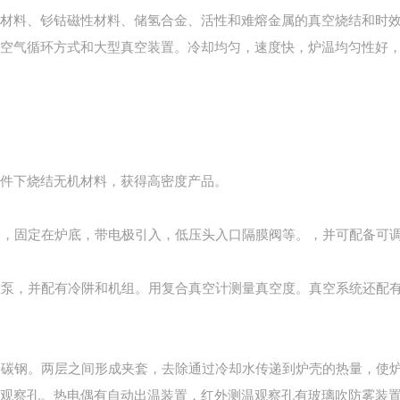
材料、钐钴磁性材料、储氢合金、活性和难熔金属的真空烧结和时
空气循环方式和大型真空装置。冷却均匀，速度快，炉温均匀性好
件下烧结无机材料，获得高密度产品。
水冷，固定在炉底，带电极引入，低压头入口隔膜阀等。，并可配备可
扩散泵，并配有冷阱和机组。用复合真空计测量真空度。真空系统还配
为碳钢。两层之间形成夹套，去除通过冷却水传递到炉壳的热量，使炉
观察孔。热电偶有自动出温装置，红外测温观察孔有玻璃吹防雾装