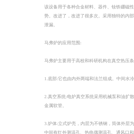
该设备用于各种合金材料、器件、钕铁硼磁性
势。改进了，改进了很多次。采用独特的内部
泄漏。
马弗炉的应用范围:
马弗炉主要用于高校和科研机构在真空热压条
1.底部:它也由内外两端和法兰组成。中间
2.真空系统:电炉真空系统采用机械泵和油
金属软管。
3.炉体:立式炉壳，内层为不锈钢，筒体外层
中间有红外测温孔、热电偶测温孔、通风口和