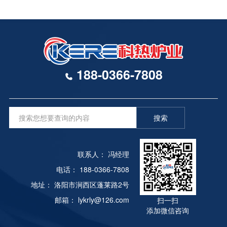
188-0366-7808
搜索
联系人： 冯经理
电话： 188-0366-7808
地址： 洛阳市涧西区蓬莱路2号
邮箱： lykrly@126.com
扫一扫
添加微信咨询