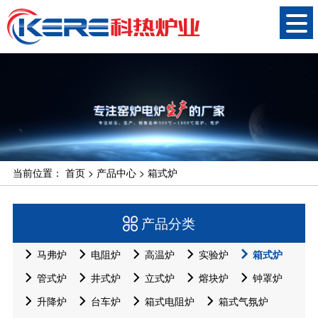
当前位置：
首页
>
产品中心
>
箱式炉
产品分类
马弗炉
电阻炉
高温炉
实验炉
箱式炉
管式炉
井式炉
立式炉
熔块炉
钟罩炉
升降炉
台车炉
箱式电阻炉
箱式气氛炉