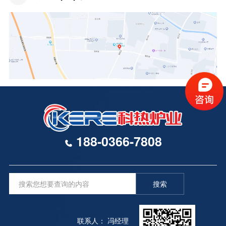
188-0366-7808
搜索
联系人： 冯经理