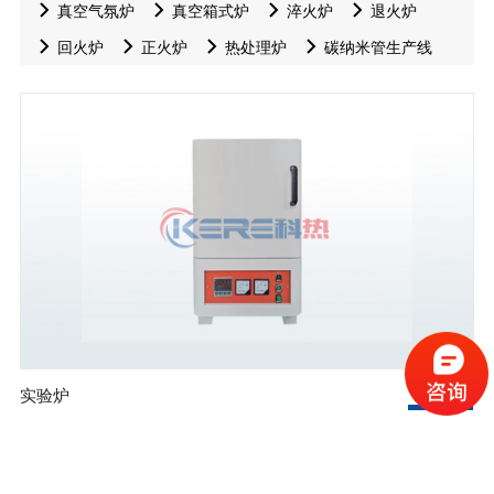
真空气氛炉
真空箱式炉
淬火炉
退火炉
回火炉
正火炉
热处理炉
碳纳米管生产线
实验炉
VIEW ALL