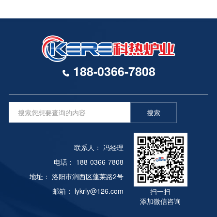
188-0366-7808
搜索
联系人： 冯经理
电话： 188-0366-7808
地址： 洛阳市涧西区蓬莱路2号
邮箱： lykrly@126.com
扫一扫
添加微信咨询