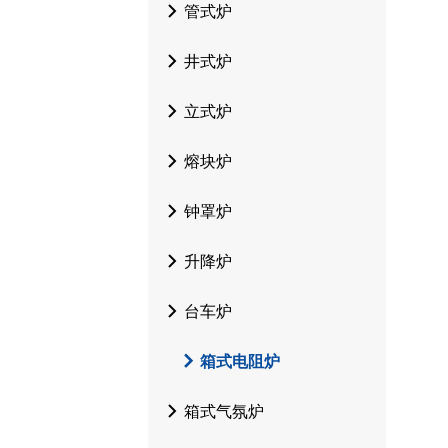
管式炉
井式炉
立式炉
熔块炉
钟罩炉
升降炉
台车炉
箱式电阻炉
箱式气氛炉