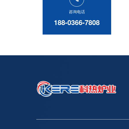
咨询电话
188-0366-7808