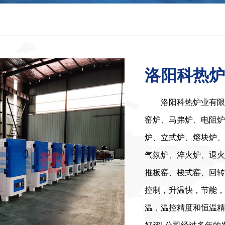
洛阳科热炉
洛阳科热炉业有限
窑炉、马弗炉、电阻炉
炉、立式炉、熔块炉、
气氛炉、淬火炉、退火
推板窑、梭式窑、回转
控制，升温快，节能，
温，温控精度和恒温精
好评! 公司经过多年