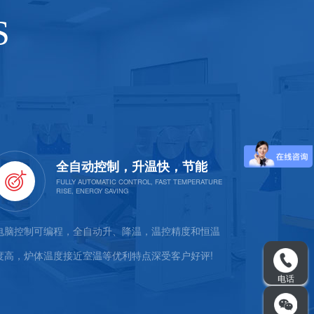
S
全自动控制，升温快，节能
电脑控制可编程，全自动升、降温，温控精度和恒温
我厂本着求真
度高，炉体温度接近室温等优利特点深受客户好评!
技术和现代管
质量控制体系