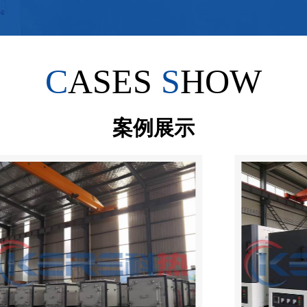
C
ASES
S
HOW
案例展示
EL
THE PRODUCTS ARE WI