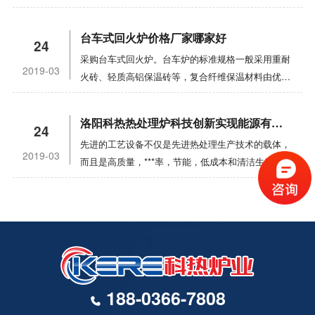
可以放置在室内平坦的地板或架子上。控制器应避免
振动，位置不宜过于靠近电炉，以免内部元件异常运
台车式回火炉价格厂家哪家好
24
行而引起过热。2. 所述热电偶插入炉内20-50mm，
采购台车式回火炉。台车炉的标准规格一般采用重耐
所述孔与热电偶之间的间隙用石棉绳填充。热电偶好
2019-03
火砖、轻质高铝保温砖等，复合纤维保温材料由优质
用补偿线(或绝缘钢芯线)连接到控制上，注意正极和
微珠真空节能砖和超长纤维硅酸铝保温毯组成。大型
负极，不要反向连接。3.为了控制主电源，在电源线
台车炉或部分非标产品采用全陶瓷纤维保温结构。采
前端应安装额外的电源开关。为保证安全运行，炉体
洛阳科热热处理炉科技创新实现能源有效利用
24
用高铝重耐火砖建造炉口等易碰撞部位和承重部位，
和控制器必须可靠接地。4. 使用前，请将温度计指
先进的工艺设备不仅是先进热处理生产技术的载体，
提高炉衬强度。台车炉具有良好的保温性能和节能特
针调至零位。当使用补偿线和冷端补偿器时，将机械
2019-03
而且是高质量，***率，节能，低成本和清洁生产的
性。框架型钢梁与钢板焊接，保证满负荷、长期使用
零位调整到冷端补偿器的参考温度点。不要使用补偿
基本条件。依靠科技创新，我们不断开发和制造高性
不变形的正常运行。台车钢结构的设计承载力很大，
线。将机械零位调整到零位刻度，但所指示的温度是
能，高使用寿命，高质量，可靠的退火炉热处理设
优于一般箱式炉。移动式装料台车具有重量大、易于
测点与热电偶冷端之间的温差。5. 检查接线后，将
备，以满足市场需求，实现企业的可持续发展。那是
装载的特点，体现了台车式加热炉的巨大优势，成为
控制器外壳盖好。将温度指示灯的设置指针调整到需
我们的目标。热处理是机械制造中的主要能耗。合理
热处理行业广泛应用的工业加热炉。台车炉加热元件
要的工作温度，然后打开电源。打开电源开关。此
选择热处理能源以及***经济地使用能源也是发展和
为高电阻合金电阻丝或电阻带，分布在炉墙、台车、
时，温度指示灯亮绿灯，继电器开始工作，电炉通
转变热处理生产技术的重要出发点。作为第二电力来
炉门和炉后壁上。材料主要为0cr25al5或
电，电流表显示电流。随着电炉内部温度的升高，温
源，火力发电厂每千瓦时需要约9196KF的热能，效
0cr27al7mo2高电阻合金材料，带电源接线端子。对
度指示指针也逐渐升高，说明系统工作正常。电炉的
188-0366-7808
率为30％-40％。如果热处理炉的热效率可以达到
于复杂、精密、长寿命的塑料模具，为了保持其高寿
加热和恒温由温度指示器的红绿灯指示。绿灯表示加