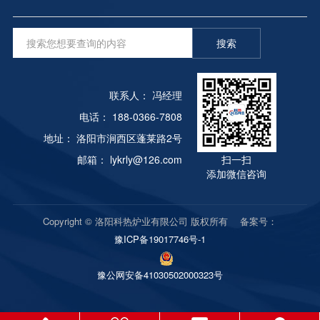
80％，按照一次能源效率的计算，综合热效率仅为
命，模具材料的使用必须具有较高的综合力学性能。
热，红灯表示恒温。
24％-32％。通过使用天然气燃烧炉对烟道气进行预
因此，有必要采用台车式炉进行终热处理和制造。但
热，可以轻松实现60％-65％的综合热效率。因此，
搜索
终的热处理工艺（淬火、退火）一般会导致模具热处
在使用天然气的地区，使用燃烧炉代替部分电阻炉有
理变形，即模具精度难以达到要求。时效硬化的塑料
利于能源利用。先进的加热设备除了可以体现先进技
模具钢在固溶硬化后软化（通常为28-34hrc），可以
术外，节能是非常重要的指标。热处理炉应具有较小
联系人： 冯经理
切割。冷成形后可获得较高的综合力学性能。时效硬
的热损失，炉衬中的热量存储较小，应充分利用废
化热处理变形很小。这种钢一般具有良好的焊接性能
电话： 188-0366-7808
热，燃烧炉应使用有效的燃烧器或辐射管，并应提供
和表面氮化的优点，适用于制造复杂、精密、长寿命
地址： 洛阳市涧西区蓬莱路2号
合理的燃烧系统。合理的工艺选择具有巨大的节能潜
的塑料模具。
邮箱： lykrly@126.com
扫一扫
力，并且可以用少的投资获得明显的效果。缩短加热
添加微信咨询
时间，降低加热温度，采用表面热处理代替整体热处
理，简化工艺，合理选择工件材料是一种良好的节能
措施，关键在于生产技术人员要加强节能意识保存。
Copyright © 洛阳科热炉业有限公司 版权所有 备案号：
合理的生产组织和严格的能源管理也是节能的根本措
豫ICP备19017746号-1
施。对提高回火炉热处理设备的负荷，保持连续生产
具有重要意义。从这个意义上讲，生产是非常有利
豫公网安备41030502000323号
的。