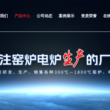
于我们
产品中心
公司动态
案例展示
资质荣誉
在