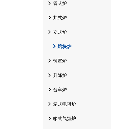
管式炉
井式炉
立式炉
熔块炉
钟罩炉
升降炉
台车炉
箱式电阻炉
箱式气氛炉