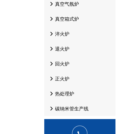
真空气氛炉
真空箱式炉
淬火炉
退火炉
回火炉
正火炉
热处理炉
碳纳米管生产线