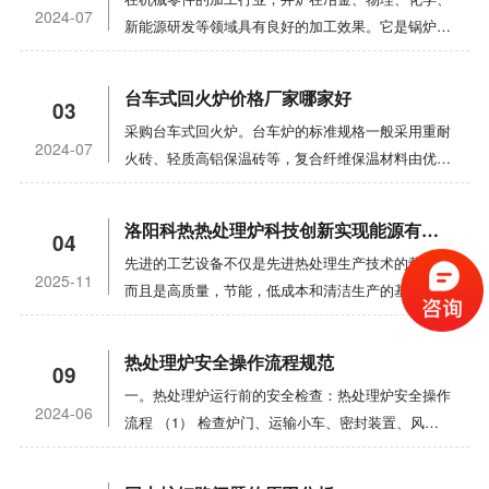
轨电车型炉的保温性能。回火无轨电车炉采用多区加
用和维护（1） 新购买或修理的电极盐浴炉应干燥。
用范围:马弗炉主要用于高校和科研机构在真空热压
热，红灯表示恒温。
2024-07
新能源研发等领域具有良好的加工效果。它是锅炉的
热，炉顶配有不锈钢热循环风扇，使热空气高速循
它可以通过电阻线板炉烘烤，温度上升和节热部分，
条件下烧结无机材料，获得高密度产品。1.底部:它
主要形式，具有许多应用优势。目前，井炉的市场需
环。内侧配有我公司热处理技术中心专门设计的不锈
以防止混凝土浴开裂。（2） 工作时，应启动排气装
也由内外两端和法兰组成。中间水冷，固定在炉底，
求正在不断增加。它是一种广泛使用的热处理炉。
钢导风系统，具有高温均匀性。手推车回炉特点：1.
置，并在断电时盖住炉口。（3） 炉壳和变压器接
带电极引入，低压头入口隔膜阀等。，并可配备可调
台车式回火炉价格厂家哪家好
03
1，井炉的运行需要气体或液体燃料，或者可以使用
炉内由带状加热元件加热。2. 高压离心风扇可用于
地。铜带应与电极手柄良好接触。检查电解电池、电
节高度的位移传感器。2.真空系统:电炉真空系统采
采购台车式回火炉。台车炉的标准规格一般采用重耐
电加热。小炉子通常通过电加热加热，这进一步提高
炉顶部，通过导风器的内盖来回循环炉内气流，使炉
极、电极手柄、变压器和水冷却装置有无泄漏和短
用机械泵和油扩散泵，并配有冷阱和机组。用复合真
2024-07
火砖、轻质高铝保温砖等，复合纤维保温材料由优质
了炉内温度的均匀性。此外，在电炉中安装大型不锈
温均匀。偏心轴向风扇还可用于使空气在炉子中回转
路。清洁熔炉所有部件上的污垢，如粘性盐和氧化物
空计测量真空度。真空系统还配有排气阀和充气阀，
微珠真空节能砖和超长纤维硅酸铝保温毯组成。大型
钢通风装置，还可以有效保证炉内温度的均匀性。如
运动，以达到炉内温度均匀的目标。3. 炉内衬采用
垢。（4） 盐液水平应保持在一定高度，以确保工件
真空连接软管采用不锈钢金属软管。3.炉体:立式炉
台车炉或部分非标产品采用全陶瓷纤维保温结构。采
果用燃料取暖，炉盖和炉体采用耐高温纤维棉制成，
硅酸铝纤维模块结构。无储热，无间隙，保温密封。
均匀加热，及时脱氧，去除渣，并添加足够的新盐。
洛阳科热热处理炉科技创新实现能源有效利用
壳，内层为不锈钢，筒体外层为碳钢。两层之间形成
04
用高铝重耐火砖建造炉口等易碰撞部位和承重部位，
能有效隔热炉体，节约能源，保护环境，无污染，降
4. 烤箱门由电动起重葫芦打开和关闭。根据弹簧杆
（五）电极盐炉因启动困难而关闭时，可以在低档电
夹套，去除通过冷却水传递到炉壳的热量，使炉壁温
先进的工艺设备不仅是先进热处理生产技术的载体，
提高炉衬强度。台车炉具有良好的保温性能和节能特
低生产成本。应特别注意井炉的运行。起动前，应清
原理自重加压密封炉口。5. 手推车通过电动环状销
源下覆盖在炉口，保持温暖;如果发生长期电源故
2025-11
度不超过60 ℃，上下法兰焊接为一体。中间有红外
而且是高质量，节能，低成本和清洁生产的基本条
性。框架型钢梁与钢板焊接，保证满负荷、长期使用
除炉管中的空气和甲醛，避免运输过程中泄漏。此
轮减流器在内部和外部轨道上移动，并配有一套或多
障，应移除一些盐溶液并安装启动设备。（6） 避免
测温孔、热电偶测温孔、通风口和观察孔。热电偶有
件。依靠科技创新，我们不断开发和制造高性能，高
不变形的正常运行。台车钢结构的设计承载力很大，
外，易燃或有毒物质，如一氧化碳和氢气，应完全燃
组驱动轮和相应的从车轮。ZG30CR18mm2合金钢
工件落入熔池，使工件短路。如果发生电源故障，应
自动出温装置，红外测温观察孔有玻璃吹防雾装置，
使用寿命，高质量，可靠的退火炉热处理设备，以满
优于一般箱式炉。移动式装料台车具有重量大、易于
烧在炉口。使用前，检查循环冷却水、底部搅拌风扇
铸炉的底板覆盖在底部加热元件上。块之间的上部开
热处理炉安全操作流程规范
拉出掉入熔炉的工件。工件应与电极、熔池侧壁、炉
并有操作人员使用的观察孔挡板。4.炉盖:由内外封
09
足市场需求，实现企业的可持续发展。那是我们的目
装载的特点，体现了台车式加热炉的巨大优势，成为
和炉盖是否正常。连续使用后，请及时清理积碳。此
口堆叠在一起，以确保刻度不会落入加热元件的凹槽
底和液位保持距离。（7） 应使用自动温度控制装
头和法兰组成。中间水冷炉盖悬挂在开闭机构上。平
一。热处理炉运行前的安全检查：热处理炉安全操作
标。热处理是机械制造中的主要能耗。合理选择热处
热处理行业广泛应用的工业加热炉。台车炉加热元件
外，在使用前，请确保电源连接器具有良好的触点并
中。7. 采用PID智能零交叉接触晶闸管。程序员可以
2024-06
置。（8） 应注意变压器的运行。不允许过载，不允
板动作启动机构上的手柄可以将炉盖抬起10-15毫
流程 （1） 检查炉门、运输小车、密封装置、风机
理能源以及经济地使用能源也是发展和转变热处理生
为高电阻合金电阻丝或电阻带，分布在炉墙、台车、
满足绝缘要求。使用易燃气体的电阻炉时，注意安
通过与计算机的 485 通信接口进行远程控制。群集
许漏油，铁芯不允许过热或油温过高。
米。盖子有头部和压力。传感器、排气隔膜阀和炉盖
等设备是否可靠、完好。（2） 检查阀门、开关、仪
产技术的重要出发点。作为第二电力来源，火力发电
炉门和炉后壁上。材料主要为0cr25al5或
全，避免爆炸。炉壳外的电加热器应具有安全可靠的
控制。没有纸张记录器，有纸张记录器和过热报警功
锁定装置。
表是否完好，位置、状态是否正常。（3） 检查天然
厂每千瓦时需要约9196KF的热能，效率为
0cr27al7mo2高电阻合金材料，带电源接线端子。对