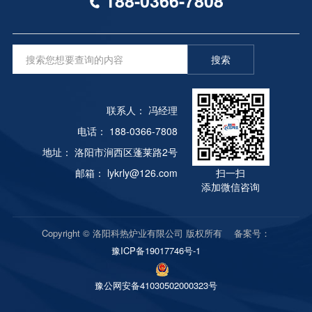
188-0366-7808
在导轨上上下滚动来实现的，先进的拉簧用于密封设
会减少。排气口在哪里?尽管气体向上移动，为了在
按钮以避免烧坏设备）。如果点火仍然不成功，检查
备，不仅保证了密封性。当门关闭时，门纤维和炉体
回火时保持温度，我们需要打开电扇。在电风扇的作
助燃空气压力、助燃空气压力是否正常、燃烧器是否
纤维也能确保在开闭过程中不会因摩擦而损坏纤维。
用下，炉内气体循环。我们认为打开工件架底部的排
点火、电磁阀是否打开。严禁连续点火，否则会引起
炉门和小车的动力由电动机提供，并具有控制功能。
搜索
气口，这样操作起来也比较方便。后来我们在另一条
爆炸！7） 每台燃烧器正常燃烧后，设定所需加热温
电炉的每个活动机构均选择联锁控制，即炉门打开
多用途炉生产线上增加了新的排气系统，将炉内气体
度，自动控制仪表温度。2。热处理炉停炉熄火操作
后，自动封锁加热元件的电源，并在手推车一起行走
引至炉外。开始时有些阀门B没有设置，炉内的油气
1） 准备关闭锅炉，依次关闭燃烧器，切断控制器电
时恢复电源；炉门关闭后，自动切断手推车行走电机
联系人： 冯经理
和水气直接排放到炉外。存在的问题是:当炉内油水
源。2） 关闭气体手动阀（电磁阀下方）和气体电磁
的电源，并恢复加热元件的电源，以免因误操作而引
气体流经炉外管道时，由于管道温度较低，油水气体
电话： 188-0366-7808
阀。3） 助燃风机运行一段时间后（炉温低于300℃
起事故。加热元件由耐高温合金丝制成，该合金丝被
变为液体，液体从管道界面渗出，污染室内环境。之
时），应关闭助燃风机。
地址： 洛阳市涧西区蓬莱路2号
缠绕成条带和螺旋形。它悬挂在炉子的侧面和小车的
后，加入一些B，定期在B处打开阀门，排出积存的
邮箱： lykrly@126.com
扫一扫
铬丝砖上。用高铝瓷钉和铬丝砖固定，以免掉出。铸
油和水。开启或关闭阀门A。B根据回火的要求。当
添加微信咨询
钢炉的底板安装在小车上以支撑工件。为了避免在加
在低温下回火时，阀门a和B可以直接打开。生产证
热工件之后氧化皮从炉子的底板之间的间隙落入加热
明，这对质量没有不良影响。
元件中而引起的氧化皮的损坏，采用了底板与炉体的
Copyright © 洛阳科热炉业有限公司 版权所有 备案号：
接触。回火炉不仅具有上述普通工业电阻炉的共同特
豫ICP备19017746号-1
性，而且由于负载的物理尺寸而改变了受控对象模型
参数。为便于小工件的热处理，本文中的回火炉和炉
豫公网安备41030502000323号
膛阻力炉可在中间分为两部分，而在小工件热处理