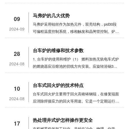
可以放置在室内平坦的地板或架子上。控制器应避免
振动，位置不宜过于靠近电炉，以免内部元件异常运
马弗炉的几大优势
09
行而引起过热。2. 所述热电偶插入炉内20-50mm，
马弗炉采用钼丝作为加热元件，双壳结构，pid30段
所述孔与热电偶之间的间隙用石棉绳填充。热电偶好
2024-09
可编程温度控制系统，移相触发和晶闸管控制。炉体
用补偿线(或绝缘钢芯线)连接到控制上，注意正极和
由软硬两种碳纤维材料制成，可快速、轻柔地升降。
负极，不要反向连接。3.为了控制主电源，在电源线
外壳整体密封，盖板和门封采用高温硅胶O型圈，门
前端应安装额外的电源开关。为保证安全运行，炉体
台车炉的维修和技术参数
28
配有水冷系统。炉子在真空中烧结。炉子采用机械泵
和控制器必须可靠接地。4. 使用前，请将温度计指
1. 台车炉的使用和维护（1） 燃料加热无轨电车式炉
和油扩散泵。同时，它有一个冷阱和一个细胞。该炉
针调至零位。当使用补偿线和冷端补偿器时，将机械
2024-08
的燃烧器应沿熔池的切线方向安装。应旋转浴锅30-
具有体积小、温度场平衡、表面温度低、加热快、价
零位调整到冷端补偿器的参考温度点。不要使用补偿
40°每一定时间（像每周），以防止浴锅局部过热和
格优惠、节能等特点。是科研院所和工矿企业真空烧
线。将机械零位调整到零位刻度，但所指示的温度是
燃烧通过，延长浴锅的使用寿命。（2） 熔池法兰与
结的理想产品。马弗炉设备的应用；该设备用于各种
测点与热电偶冷端之间的温差。5. 检查接线后，将
台车式回火炉的技术特点
10
炉板之间应使用耐火水泥或石棉垫片，防止熔盐进入
合金材料、器件、钕铁硼磁性材料、钐钴磁性材料、
控制器外壳盖好。将温度指示灯的设置指针调整到需
台车式回火炉主要用于回火高铬铸钢辊，在修复辊面
熔炉。不适宜用燃料加热硝酸盐炉，防止炉管燃烧后
储氢合金、活性和难熔金属的真空烧结和时效处理。
要的工作温度，然后打开电源。打开电源开关。此
2024-08
后消除焊接应力的回火等用途。它是一个定期运行的
炭黑与硝酸盐相互作用导致的爆炸。（3） 手推车式
该设备基于消化吸收国外设备的优势。改进了，改进
时，温度指示灯亮绿灯，继电器开始工作，电炉通
节温炉。采用微机过程曲线自动温度控制柜，能够自
炉底应设置盐孔，在发生事故时排放熔盐，并用适当
了很多次。采用独特的内部空气循环方式和大型真空
电，电流表显示电流。随着电炉内部温度的升高，温
动、准确地执行节温过程曲线。通过炉体和滑车的自
的材料堵塞。（4） 分别使用两个热电偶测量盐浴和
装置。冷却均匀，速度快，炉温均匀性好，泵送能力
度指示指针也逐渐升高，说明系统工作正常。电炉的
热处理井式炉怎样操作更安全
17
封机制，减少无轨电车式炉的热对流损耗，实现了无
加热元件附近的炉温。2. 电极盐浴炉的主要技术使
大。温度均匀可控，真空度高，无泄漏。马弗炉的应
加热和恒温由温度指示器的红绿灯指示。绿灯表示加
在机械零件的加工行业，井炉在冶金、物理、化学、