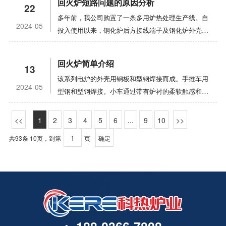
隔热板。发生异常情况时，应切断主电路的电源，并
回火炉短路问题的原因分析
能。
22
气压力、燃烧器前压力（正常0.03-0.05mpa）、压
30％-40％。如果热处理炉的热效率可以达到80％，
于复杂、精密、长寿命的塑料模具，为了保持其高寿
及时发出警报。可以为您提供合格的产品！
多年前，我公司购置了一条多用炉热处理生产线。自
缩空气压力（正常0.5-0.7mpa）是否在正常范围内。
按照一次能源效率的计算，综合热效率仅为
命，模具材料的使用必须具有较高的综合力学性能。
2024-05
投入使用以来，钢化炉后方接线端子及钢化炉外壳多
（4） 检查天然气管道和阀门是否泄漏。如果有，立
24％-32％。通过使用天然气燃烧炉对烟道气进行预
因此，有必要采用台车式炉进行终热处理和制造。但
次短路，维护不方便。在电风扇的电机轴、炉门和钢
即处理。在这个州工作是严格禁止的。（5） 检查炉
热，可以轻松实现60％-65％的综合热效率。因此，
终的热处理工艺（淬火、退火）一般会导致模具热处
化炉上方的炉后引线端子处，也会在钢化过程开始时
门提升钢丝绳：不得有明显的断丝、断股、压痕等缺
在使用天然气的地区，使用燃烧炉代替部分电阻炉有
理变形，即模具精度难以达到要求。时效硬化的塑料
回火炉简单介绍
13
排放烟气。1. 原因分析该多用炉生产线主要用于摩
陷；卡扣牢固、无松动；不得有开槽、变形等现象。
利于能源利用。先进的加热设备除了可以体现先进技
模具钢在固溶硬化后软化（通常为28-34hrc），可以
该系列电炉的外壳用钢板和型钢焊接而成。手推车用
托车发动机齿轮、轴、连杆、销的渗碳、淬火、回
2。热处理炉操作流程：一。点火起动操作1） 待加
术外，节能是非常重要的指标。热处理炉应具有较小
切割。冷成形后可获得较高的综合力学性能。时效硬
2024-05
型钢和型钢焊接。小车通过带有炉衬的柔软触感和沙
火，以及曲轴的淬火、回火。淬火介质为油。虽然淬
热工件应平稳放置在料架上。物料搬运车不得撞到限
的热损失，炉衬中的热量存储较小，应充分利用废
化热处理变形很小。这种钢一般具有良好的焊接性能
封，以减少热辐射和对流的损失，并有效地确保炉体
火后回火前要对零件进行脱脂、清洗、烘干，但由于
位块，到达这里时应减速。2） 安全门闩收回后，报
热，燃烧炉应使用有效的燃烧器或辐射管，并应提供
和表面氮化的优点，适用于制造复杂、精密、长寿命
的密封。呼吸机由鼓风机和导向板组成。风力涡轮机
脱脂烘干的不完全性，会在工件上留下大量的油和
1
2
3
4
5
6
...
9
10
警灯亮，按下“炉门关闭”按钮，炉门稳定落地后再按
合理的燃烧系统。合理的工艺选择具有巨大的节能潜
的塑料模具。
电连接至加热元件。仅当连接了鼓风机时，加热元件
水。在回火过程中，油和水随着温度的升高而蒸发。
下“炉门关闭”按钮关闭炉门。3） 打开电源，打开助
力，并且可以用少的投资获得明显的效果。缩短加热
共93条 10页，到第
页
确定
才能通电，从而使加热元件可以在通风和循环的条件
由于调质炉内的压力大于炉外压力，油水溢出，在炉
燃风机约5分钟。4） 清洁后，连接气阀并打开气阀
时间，降低加热温度，采用表面热处理代替整体热处
下工作。炉衬：炉体部分选用全纤维，根据炉腔尺寸
外变成液体，从而降低了端子与炉壳之间的绝缘子电
电磁阀。当气体体处于高压报警状态时，打开压力开
理，简化工艺，合理选择工件材料是一种良好的节能
定做成模块的纤维，将纤维压缩成块进行现场棉布施
阻。低到一定值时,有一个短路,绝缘子分解,接线盒和
关上的螺栓旋钮。气压正常后，打开电磁阀，关闭螺
措施，关键在于生产技术人员要加强节能意识保存。
工，固定方法选择销钉和钩钉固定，即将纤维棉均匀
炉壳烧在一起,因为有很多石油背后的泥炉,所以短路,
栓旋钮。5） 打开控制器电源。点火前，检查燃烧风
合理的生产组织和严格的能源管理也是节能的根本措
地穿过销钉固定，然后与炉体拧紧并焊接后，用钩钉
有时会导致一个火和燃烧的连接线。2. 方法从以上
道上的电动执行器是否在小开口处，必须在小开口处
施。对提高回火炉热处理设备的负荷，保持连续生产
钩住销钉。手推车的耐压部分使用高铝砖砌体。下部
分析可以看出，炉膛气体从接线处冒出来的原因是没
点火。6） 依次点燃燃烧器。如果点火不成功，请等
具有重要意义。从这个意义上讲，生产是非常有利
装有隔热砖。台车式回火炉的炉门的升降是通过滚轮
有专门的排气通道。如果增加排气通道，上述问题将
待三分钟，然后按下复位按钮（注意：立即松开复位
的。