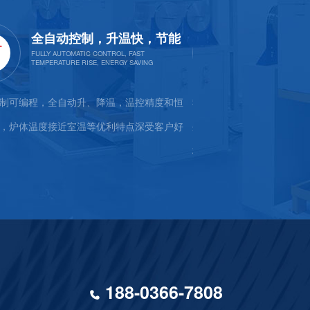
全自动控制，升温快，节能
质量有
制可编程，全自动升、降温，温控精度和恒
我厂本着求真务实、科技创
，炉体温度接近室温等优利特点深受客户好
外技术和现代管理经验，制
格的质量控制体系和检测手
188-0366-7808