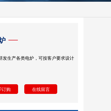
炉
研发生产各类电炉，可按客户要求设计
即订购
在线留言