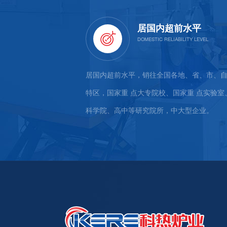
保证
居国内超前水平
创新的原则，不断引进国内
居国内超前水平，销往全国各地、省、市、
制定了严谨的工艺标准，严
特区，国家重 点大专院校、国家重 点实验室
手段。
科学院、高中等研究院所，中大型企业。