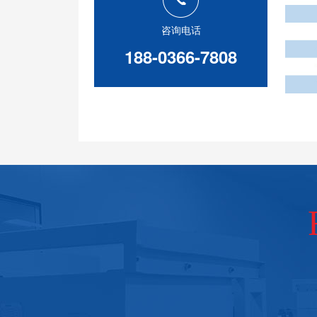
咨询电话
188-0366-7808