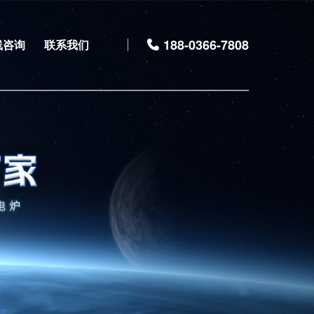
188-0366-7808
线咨询
联系我们