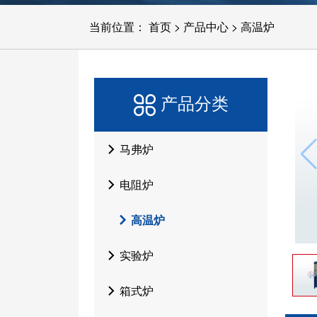
当前位置：
首页
>
产品中心
>
高温炉
产品分类
马弗炉
电阻炉
高温炉
实验炉
箱式炉