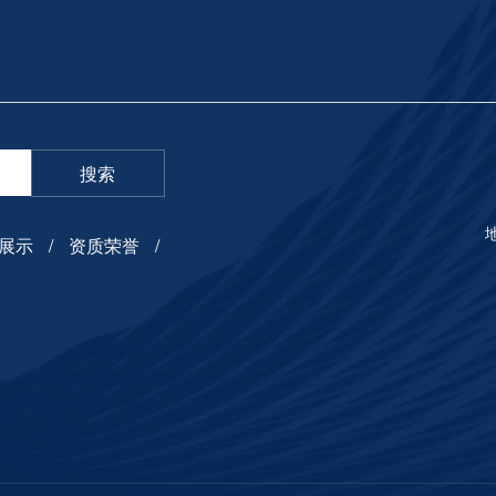
搜索
LITY LEVEL
THE PRODUCTS ARE W
展示
资质荣誉